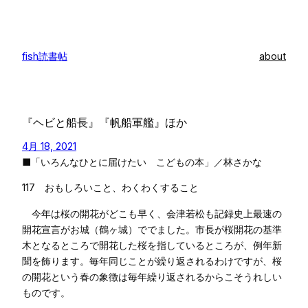
内
容
を
fish読書帖
about
ス
キ
ッ
プ
『ヘビと船長』『帆船軍艦』ほか
4月 18, 2021
■「いろんなひとに届けたい こどもの本」／林さかな
117 おもしろいこと、わくわくすること
今年は桜の開花がどこも早く、会津若松も記録史上最速の
開花宣言がお城（鶴ヶ城）ででました。市長が桜開花の基準
木となるところで開花した桜を指しているところが、例年新
聞を飾ります。毎年同じことが繰り返されるわけですが、桜
の開花という春の象徴は毎年繰り返されるからこそうれしい
ものです。