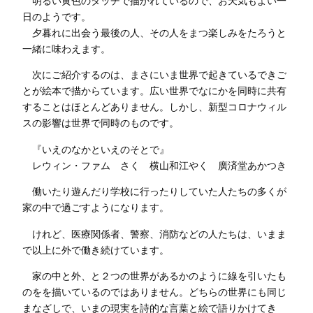
明るい黄色のタッチで描かれているので、お天気もよい一
日のようです。
夕暮れに出会う最後の人、その人をまつ楽しみをたろうと
一緒に味わえます。
次にご紹介するのは、まさにいま世界で起きているできご
とが絵本で描からています。広い世界でなにかを同時に共有
することはほとんどありません。しかし、新型コロナウィル
スの影響は世界で同時のものです。
『いえのなかといえのそとで』
レウィン・ファム さく 横山和江やく 廣済堂あかつき
働いたり遊んだり学校に行ったりしていた人たちの多くが
家の中で過ごすようになります。
けれど、医療関係者、警察、消防などの人たちは、いまま
で以上に外で働き続けています。
家の中と外、と２つの世界があるかのように線を引いたも
のをを描いているのではありません。どちらの世界にも同じ
まなざしで、いまの現実を詩的な言葉と絵で語りかけてき