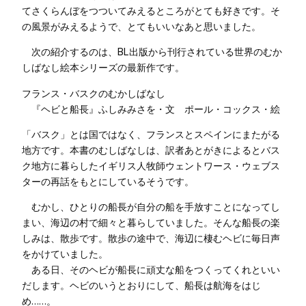
てさくらんぼをつついてみえるところがとても好きです。そ
の風景がみえるようで、とてもいいなあと思いました。
次の紹介するのは、BL出版から刊行されている世界のむか
しばなし絵本シリーズの最新作です。
フランス・バスクのむかしばなし
『ヘビと船長』ふしみみさを・文 ポール・コックス・絵
「バスク」とは国ではなく、フランスとスペインにまたがる
地方です。本書のむしばなしは、訳者あとがきによるとバス
ク地方に暮らしたイギリス人牧師ウェントワース・ウェブス
ターの再話をもとにしているそうです。
むかし、ひとりの船長が自分の船を手放すことになってし
まい、海辺の村で細々と暮らしていました。そんな船長の楽
しみは、散歩です。散歩の途中で、海辺に棲むヘビに毎日声
をかけていました。
ある日、そのヘビが船長に頑丈な船をつくってくれといい
だします。ヘビのいうとおりにして、船長は航海をはじ
め……。