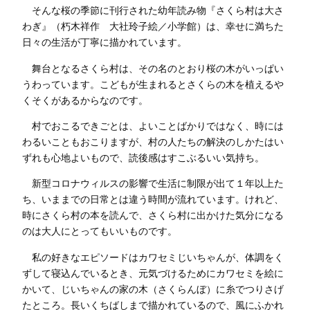
そんな桜の季節に刊行された幼年読み物『さくら村は大さ
わぎ』（朽木祥作 大社玲子絵／小学館）は、幸せに満ちた
日々の生活が丁寧に描かれています。
舞台となるさくら村は、その名のとおり桜の木がいっぱい
うわっています。こどもが生まれるとさくらの木を植えるや
くそくがあるからなのです。
村でおこるできごとは、よいことばかりではなく、時には
わるいこともおこりますが、村の人たちの解決のしかたはい
ずれも心地よいもので、読後感はすこぶるいい気持ち。
新型コロナウィルスの影響で生活に制限が出て１年以上た
ち、いままでの日常とは違う時間が流れています。けれど、
時にさくら村の本を読んで、さくら村に出かけた気分になる
のは大人にとってもいいものです。
私の好きなエピソードはカワセミじいちゃんが、体調をく
ずして寝込んでいるとき、元気づけるためにカワセミを絵に
かいて、じいちゃんの家の木（さくらんぼ）に糸でつりさげ
たところ。長いくちばしまで描かれているので、風にふかれ