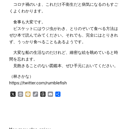
コロナ禍のいま、これだけ不衛生だと病気になるのもすご
くよくわかります。
食事も大変です。
ビスケットにはウジ虫がわき、とりのぞいて食べる方法は
ぜひ本で読んでみてください。それでも、完全にはとりきれ
ず、うっかり食べることもあるようです。
大変な船の生活なのだけれど、緻密な絵を眺めていると時
間を忘れます。
見飽きることのない図鑑本、ぜひ手元においてください。
（林さかな）
https://twitter.com/rumblefish
X
Print
Mixi
Copy
Threads
Email
共
Link
有