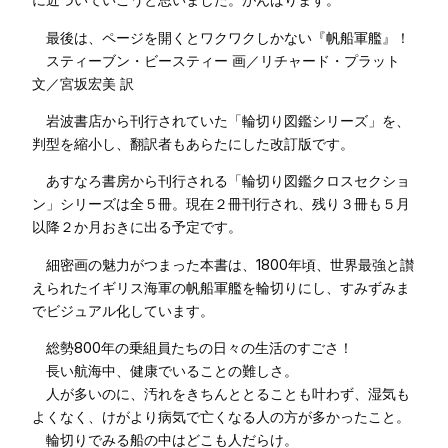
最後は、ページを開くとワクワクしかない『帆船軍艦』！
スティーブン・ビースティー 画／リチャード・プラット
文／宮坂宏美 訳
岩波書店から刊行されていた「輪切り図鑑シリーズ」を、
判型を縮小し、翻訳者もあらたにした改訂版です。
あすなろ書房から刊行される「輪切り図鑑クロスセクショ
ン」シリーズは全５冊。現在２冊刊行され、残り３冊も５月
以降２か月おきに出る予定です。
細密画の魅力がつまった本書は、1800年頃、世界最強と讃
えられたイギリス海軍の帆船軍艦を輪切りにし、すみずみま
でビジュアル化しています。
総勢800年の乗組員たちの日々の生活のすごさ！
長い航海中、健康でいることの難しさ。
人が多いのに、汚れをきちんととることも叶わず、湿気も
よくなく、けがより病気で亡くなる人の方が多かったこと。
輪切りでみる船の中はどこも人だらけ。