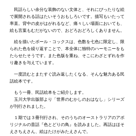
民話らしい余分な装飾のない文体と、それにぴったりな絵
で展開される話はたいそうおもしろいです。描写もいたって
率直。背中の皮がはがれるなど、痛々しい場面においても、
絵も言葉もむだがないので、おどろおどろしくありません。
絵を描いたポール・コックスは、色数を七色に限定し、限
られた色を繰り返すことで、本全体に独特のハーモニーをも
たらせたそうです。また色版を重ね、そこにわざとずれを作
り趣きを与えています。
一度読むとまたすぐ読み返したくなる、そんな魅力ある民
話絵本です。
もう一冊、民話絵本をご紹介します。
玉川大学出版部より「世界のむかしのおはなし」シリーズ
が刊行されました。
１期では３冊刊行され、そのうちのオーストラリアのアボ
リジナルの昔話『色とどりの鳥』を読みました。再話はほそ
えさちえさん、絵はたけがみたえさんで。