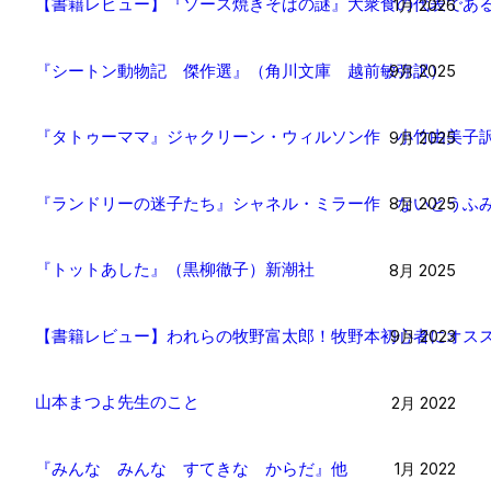
【書籍レビュー】『ソース焼きそばの謎』大衆食の代表であ
1月 2026
『シートン動物記 傑作選』（角川文庫 越前敏弥訳）
9月 2025
『タトゥーママ』ジャクリーン・ウィルソン作 小竹由美子
9月 2025
『ランドリーの迷子たち』シャネル・ミラー作 ないとうふ
8月 2025
『トットあした』（黒柳徹子）新潮社
8月 2025
【書籍レビュー】われらの牧野富太郎！牧野本初心者にオスス
9月 2023
山本まつよ先生のこと
2月 2022
『みんな みんな すてきな からだ』他
1月 2022