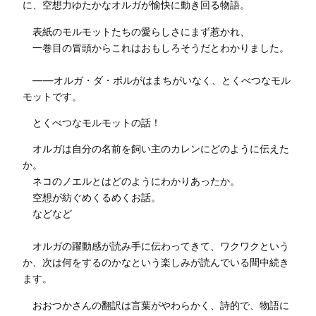
に、空想力ゆたかなオルガが愉快に動き回る物語。
表紙のモルモットたちの愛らしさにまず惹かれ、
一巻目の冒頭からこれはおもしろそうだとわかりました。
――オルガ・ダ・ポルがはまちがいなく、とくべつなモル
モットです。
とくべつなモルモットの話！
オルガは自分の名前を飼い主のカレンにどのように伝えた
か。
ネコのノエルとはどのようにわかりあったか。
空想が紡ぐめくるめくお話。
などなど
オルガの躍動感が読み手に伝わってきて、ワクワクという
か、次は何をするのかなという楽しみが読んでいる間中続き
ます。
おおつかさんの翻訳は言葉がやわらかく、詩的で、物語に