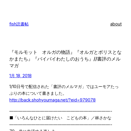
内
容
を
fish読書帖
about
ス
キ
ッ
プ
『モルモット オルガの物語』『オルガとボリスとな
かまたち』『バイバイわたしのおうち』//書評のメル
マガ
1月 18, 2018
1/10日号で配信された「書評のメルマガ」ではユーモアたっ
ぷりの本について書きました。
http://back.shohyoumaga.net/?eid=979078
———————————————————————-
■「いろんなひとに届けたい こどもの本」／林さかな
———————————————————————-