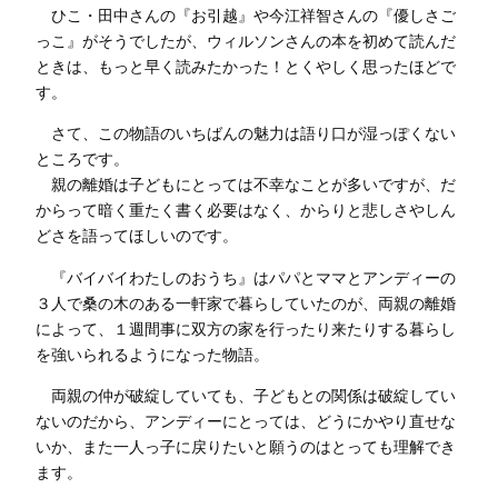
ひこ・田中さんの『お引越』や今江祥智さんの『優しさご
っこ』がそうでしたが、ウィルソンさんの本を初めて読んだ
ときは、もっと早く読みたかった！とくやしく思ったほどで
す。
さて、この物語のいちばんの魅力は語り口が湿っぽくない
ところです。
親の離婚は子どもにとっては不幸なことが多いですが、だ
からって暗く重たく書く必要はなく、からりと悲しさやしん
どさを語ってほしいのです。
『バイバイわたしのおうち』はパパとママとアンディーの
３人で桑の木のある一軒家で暮らしていたのが、両親の離婚
によって、１週間事に双方の家を行ったり来たりする暮らし
を強いられるようになった物語。
両親の仲が破綻していても、子どもとの関係は破綻してい
ないのだから、アンディーにとっては、どうにかやり直せな
いか、また一人っ子に戻りたいと願うのはとっても理解でき
ます。