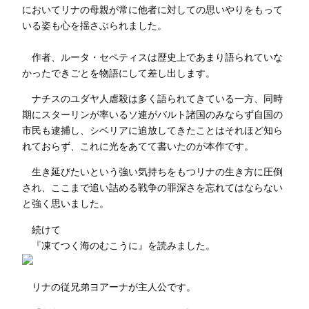
においてリナの母親が常に他者に対しての思いやりをもって
いる姿も心を揺さぶられました。
作者、ルータ・セペティスは歴史上であまり語られていな
かったできごとを物語にして差し出します。
ナチスのユダヤ人虐殺は多く語られてきている一方、同時
期にスターリンが率いるソ連がバルト諸国のみならず自国の
市民も逮捕し、シベリアに追放してきたことはそれほど知ら
れておらず、これに光をあてて書いたのが本作です。
生き延びたいという強い気持ちをもつリナの生き方に圧倒
され、ここまで追い詰める戦争の罪深さを忘れてはならない
と強く思いました。
続けて
『凍てつく海のむこうに』を読みました。
リナの従兄弟ヨアーナが主人公です。