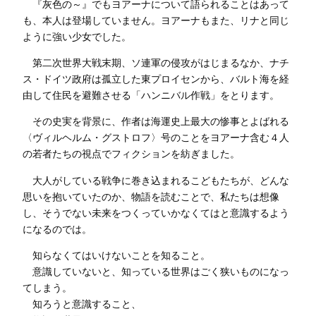
『灰色の～』でもヨアーナについて語られることはあって
も、本人は登場していません。ヨアーナもまた、リナと同じ
ように強い少女でした。
第二次世界大戦末期、ソ連軍の侵攻がはじまるなか、ナチ
ス・ドイツ政府は孤立した東プロイセンから、バルト海を経
由して住民を避難させる「ハンニバル作戦」をとります。
その史実を背景に、作者は海運史上最大の惨事とよばれる
〈ヴィルヘルム・グストロフ〉号のことをヨアーナ含む４人
の若者たちの視点でフィクションを紡ぎました。
大人がしている戦争に巻き込まれるこどもたちが、どんな
思いを抱いていたのか、物語を読むことで、私たちは想像
し、そうでない未来をつくっていかなくてはと意識するよう
になるのでは。
知らなくてはいけないことを知ること。
意識していないと、知っている世界はごく狭いものになっ
てしまう。
知ろうと意識すること、