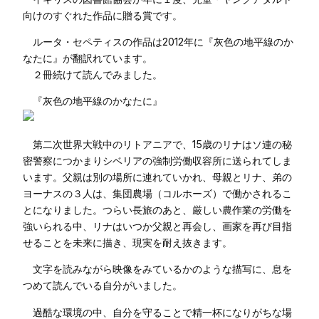
向けのすぐれた作品に贈る賞です。
ルータ・セペティスの作品は2012年に『灰色の地平線のか
なたに』が翻訳れています。
２冊続けて読んでみました。
『灰色の地平線のかなたに』
第二次世界大戦中のリトアニアで、15歳のリナはソ連の秘
密警察につかまりシベリアの強制労働収容所に送られてしま
います。父親は別の場所に連れていかれ、母親とリナ、弟の
ヨーナスの３人は、集団農場（コルホーズ）で働かされるこ
とになりました。つらい長旅のあと、厳しい農作業の労働を
強いられる中、リナはいつか父親と再会し、画家を再び目指
せることを未来に描き、現実を耐え抜きます。
文字を読みながら映像をみているかのような描写に、息を
つめて読んでいる自分がいました。
過酷な環境の中、自分を守ることで精一杯になりがちな場