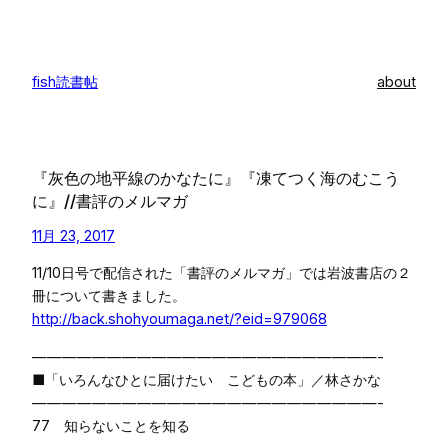
内
容
を
fish読書帖
about
ス
キ
ッ
プ
『灰色の地平線のかなたに』『凍てつく海のむこう
に』//書評のメルマガ
11月 23, 2017
11/10日号で配信された「書評のメルマガ」では岩波書店の２
冊について書きました。
http://back.shohyoumaga.net/?eid=979068
———————————————————————-
■「いろんなひとに届けたい こどもの本」／林さかな
———————————————————————-
77 知らないことを知る