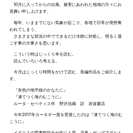
10月に入ってからの台風、被害にあわれた地域の方々にお
見舞い申し上げます。
毎年、いままでにない気象が起こり、各地で日常が突然奪
われてしまう。
さまざまな状況の中でできるだけ冷静に対処し、明るく過
ごす事の大事さを思います。
こういう時はじっくり本を読む。
読んでいろいろ考える。
今月はじっくり時間をかけて読む、長編作品をご紹介しま
す。
『灰色の地平線のかなたに』
『凍てつく海のむこうに』
ルータ・セペティス作 野沢佳織 訳 岩波書店
今年2017年カーネギー賞を受賞したのは『凍てつく海のむ
こうに』
イギリスの図書館協会が年に１度、児童・ヤングアダルト